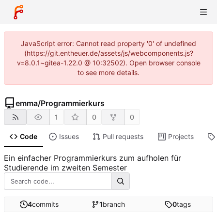
JavaScript error: Cannot read property '0' of undefined
(https://git.entheuer.de/assets/js/webcomponents.js?
v=8.0.1~gitea-1.22.0 @ 10:32502). Open browser console
to see more details.
emma
/
Programmierkurs
1
0
0
Code
Issues
Pull requests
Projects
Ein einfacher Programmierkurs zum aufholen für
Studierende im zweiten Semester
4
commits
1
branch
0
tags